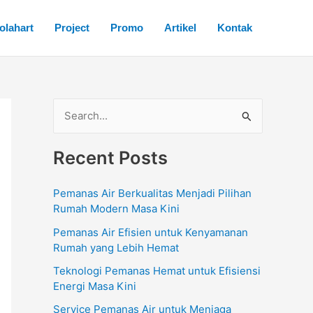
olahart
Project
Promo
Artikel
Kontak
S
e
Recent Posts
a
r
Pemanas Air Berkualitas Menjadi Pilihan
c
Rumah Modern Masa Kini
h
Pemanas Air Efisien untuk Kenyamanan
f
Rumah yang Lebih Hemat
o
Teknologi Pemanas Hemat untuk Efisiensi
Energi Masa Kini
r
:
Service Pemanas Air untuk Menjaga