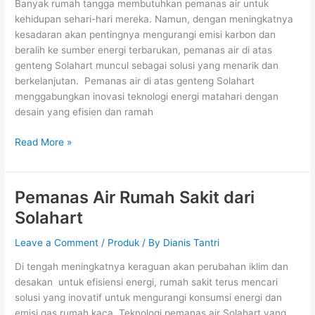
Banyak rumah tangga membutuhkan pemanas air untuk
kehidupan sehari-hari mereka. Namun, dengan meningkatnya
kesadaran akan pentingnya mengurangi emisi karbon dan
beralih ke sumber energi terbarukan, pemanas air di atas
genteng Solahart muncul sebagai solusi yang menarik dan
berkelanjutan. Pemanas air di atas genteng Solahart
menggabungkan inovasi teknologi energi matahari dengan
desain yang efisien dan ramah
Read More »
Pemanas Air Rumah Sakit dari
Pemanas
Air
Solahart
Rumah
Sakit
Leave a Comment
/
Produk
/ By
Dianis Tantri
dari
Di tengah meningkatnya keraguan akan perubahan iklim dan
Solahart
desakan untuk efisiensi energi, rumah sakit terus mencari
solusi yang inovatif untuk mengurangi konsumsi energi dan
emisi gas rumah kaca. Teknologi pemanas air Solahart yang