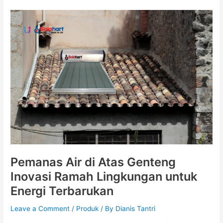
Pemanas
Air
di
Atas
Genteng
Inovasi
Ramah
Lingkungan
untuk
Energi
Terbarukan
Pemanas Air di Atas Genteng
Inovasi Ramah Lingkungan untuk
Energi Terbarukan
Leave a Comment
/
Produk
/ By
Dianis Tantri