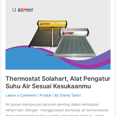
Thermostat
Solahart,
Alat
Pengatur
Suhu
Air
Sesuai
Kesukaanmu
Thermostat Solahart, Alat Pengatur
Suhu Air Sesuai Kesukaanmu
Leave a Comment
/
Produk
/ By
Dianis Tantri
Air panas mempunyai peranan penting dalam kehidupan
sehari-hari. Dengan menggunakan pemanas air konvensional
dapat meningkatkan biaya listrik yang tinggi. Namun, untuk