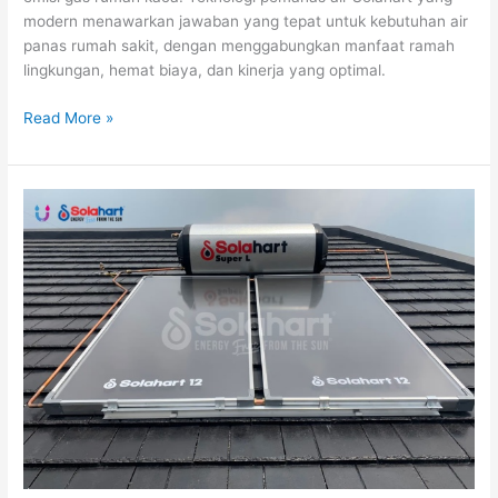
modern menawarkan jawaban yang tepat untuk kebutuhan air
panas rumah sakit, dengan menggabungkan manfaat ramah
lingkungan, hemat biaya, dan kinerja yang optimal.
Read More »
Service
Water
Heater
Solahart
Ini
Dia
Informasi
dan
Panduan