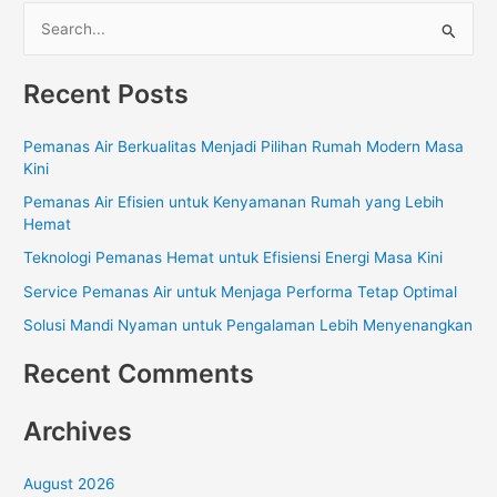
S
e
Recent Posts
a
r
Pemanas Air Berkualitas Menjadi Pilihan Rumah Modern Masa
c
Kini
h
Pemanas Air Efisien untuk Kenyamanan Rumah yang Lebih
f
Hemat
o
Teknologi Pemanas Hemat untuk Efisiensi Energi Masa Kini
r
Service Pemanas Air untuk Menjaga Performa Tetap Optimal
:
Solusi Mandi Nyaman untuk Pengalaman Lebih Menyenangkan
Recent Comments
Archives
August 2026