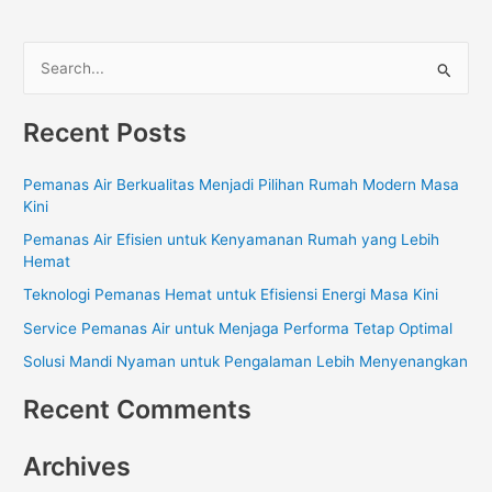
S
e
Recent Posts
a
r
Pemanas Air Berkualitas Menjadi Pilihan Rumah Modern Masa
c
Kini
h
Pemanas Air Efisien untuk Kenyamanan Rumah yang Lebih
f
Hemat
o
Teknologi Pemanas Hemat untuk Efisiensi Energi Masa Kini
r
Service Pemanas Air untuk Menjaga Performa Tetap Optimal
:
Solusi Mandi Nyaman untuk Pengalaman Lebih Menyenangkan
Recent Comments
Archives