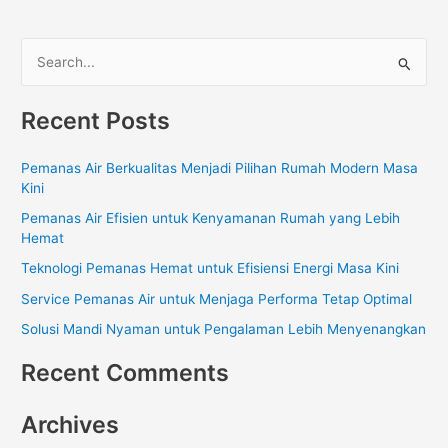
S
e
Recent Posts
a
r
Pemanas Air Berkualitas Menjadi Pilihan Rumah Modern Masa
c
Kini
h
Pemanas Air Efisien untuk Kenyamanan Rumah yang Lebih
f
Hemat
o
Teknologi Pemanas Hemat untuk Efisiensi Energi Masa Kini
r
Service Pemanas Air untuk Menjaga Performa Tetap Optimal
:
Solusi Mandi Nyaman untuk Pengalaman Lebih Menyenangkan
Recent Comments
Archives