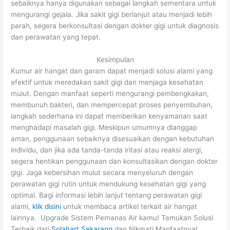
sebaiknya hanya digunakan sebagai langkah sementara untuk
mengurangi gejala. Jika sakit gigi berlanjut atau menjadi lebih
parah, segera berkonsultasi dengan dokter gigi untuk diagnosis
dan perawatan yang tepat.
Kesimpulan
Kumur air hangat dan garam dapat menjadi solusi alami yang
efektif untuk meredakan sakit gigi dan menjaga kesehatan
mulut. Dengan manfaat seperti mengurangi pembengkakan,
membunuh bakteri, dan mempercepat proses penyembuhan,
langkah sederhana ini dapat memberikan kenyamanan saat
menghadapi masalah gigi. Meskipun umumnya dianggap
aman, penggunaan sebaiknya disesuaikan dengan kebutuhan
individu, dan jika ada tanda-tanda iritasi atau reaksi alergi,
segera hentikan penggunaan dan konsultasikan dengan dokter
gigi. Jaga kebersihan mulut secara menyeluruh dengan
perawatan gigi rutin untuk mendukung kesehatan gigi yang
optimal. Bagi informasi lebih lanjut tentang perawatan gigi
alami,
klik disini
untuk membaca artikel terkait air hangat
lainnya. Upgrade Sistem Pemanas Air kamu! Temukan Solusi
Terbaik dari
Solahart Sekarang
dan Nikmati Manfaatnya!