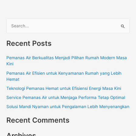
S
e
Recent Posts
a
r
Pemanas Air Berkualitas Menjadi Pilihan Rumah Modern Masa
c
Kini
h
Pemanas Air Efisien untuk Kenyamanan Rumah yang Lebih
f
Hemat
o
Teknologi Pemanas Hemat untuk Efisiensi Energi Masa Kini
r
Service Pemanas Air untuk Menjaga Performa Tetap Optimal
:
Solusi Mandi Nyaman untuk Pengalaman Lebih Menyenangkan
Recent Comments
Archives